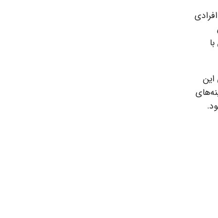
افرادی
با
این
نه‌های
د.