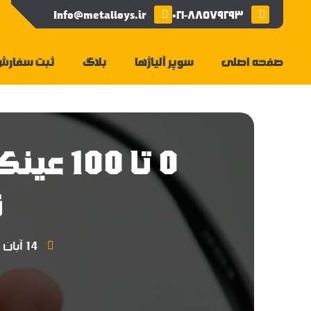
Info@metalloys.ir
۰۲۱-۸۸۵۷۹۲۹۳
صفحه اصلی
سوپر آلیاژها
بلاگ
ثبت سفارش
0 تا 00
ن
14 آبان 1403