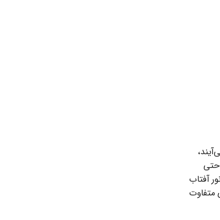
‌آیند،
احتی
 با کیفیت بالا است که محافظت مؤثری در برابر اشعه UV و نور آفتاب
 متفاوت