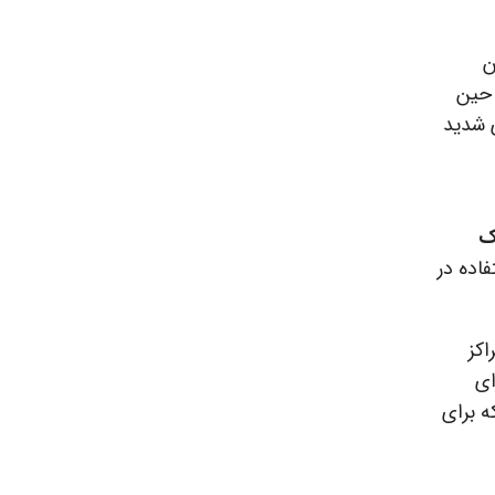
ن
ر حین
ی شدید
ک
اده در
اکز
ای
 این عینک‌ها معمولاً دارای لنزهای UV هستند که برای