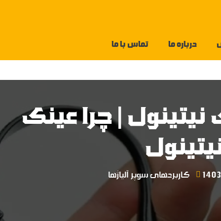
درباره ما
تماس با ما
1 عینک نیتینول | چرا عینک
یتینول
کاربردهای سوپر آلیاژها