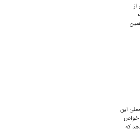
از
همین
اصلی این
ا خواص
دهد که