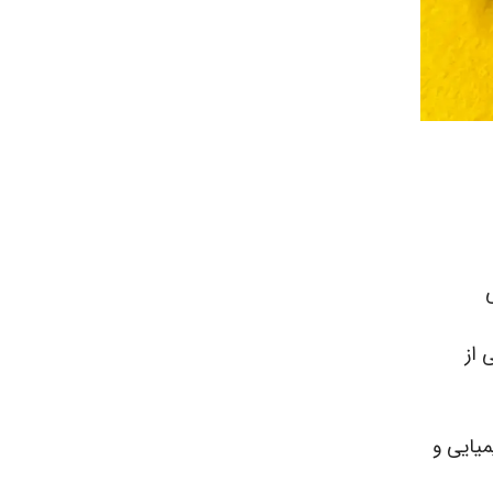
 از
یایی و