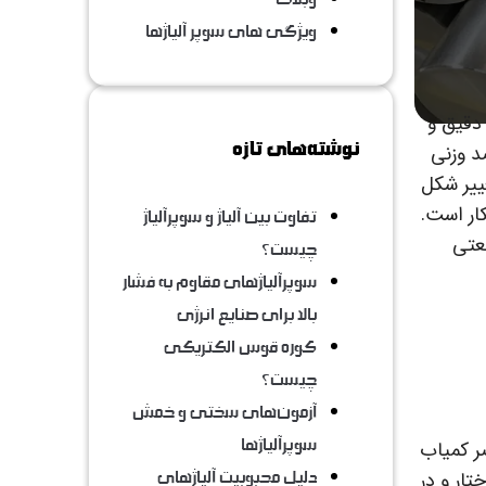
ویژگی های سوپر آلیاژها
 دقیق و
نوشته‌های تازه
ر خواص فلز پایه ایجاد می‌کنند. این مقادیر که معمولاً کمتر از ۰.۱ درصد وزنی
ییر شکل
کار است.
تفاوت بین آلیاژ و سوپرآلیاژ
نعتی
چیست؟
سوپرآلیاژهای مقاوم به فشار
بالا برای صنایع انرژی
کوره قوس الکتریکی
چیست؟
آزمون‌های سختی و خمش
سوپرآلیاژها
صر کمیاب
دلیل محبوبیت آلیاژهای
تار و در