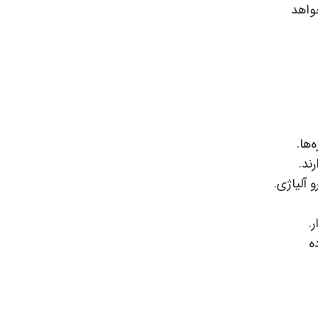
خواهد
ها.
ند.
 آلیاژی.
.
ه