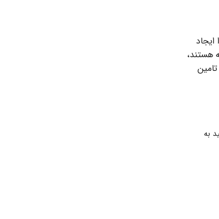
 ایجاد
ه هستند،
تامین
د به