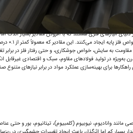
 دنیای آلیاژهای فلزی هستند که با افزودن مقادیر بسیار اندک اما
کنترل‌شده از عناصر آلیاژی خاص، تحولات بزرگی د
مقاومت به سایش، خواص جوشکاری، و حتی رفتار فلز در برابر تغ
رن به‌ویژه در تولید فولادهای مقاوم، سبک و اقتصادی غیرقابل ان
 راهکارها برای بهینه‌سازی عملکرد مواد در برابر نیازهای متنوع ص
صی مانند وانادیوم، نیوبیوم (کلمبیوم)، تیتانیوم، بور و حتی عنا
دار بسیار کم اما اثرگذار، باعث ایجاد تغییرات چشمگیری در ریزساخ