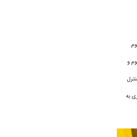
وم
وم و
نترل
ی به