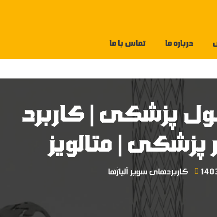
درباره ما
تماس با ما
1 نیتینول پزشکی | کاربرد
 پزشکی | متالویز
کاربردهای سوپر آلیاژها