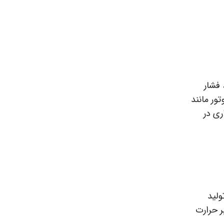
 فشار
تور مانند
ری در
ولید
ر حرارت