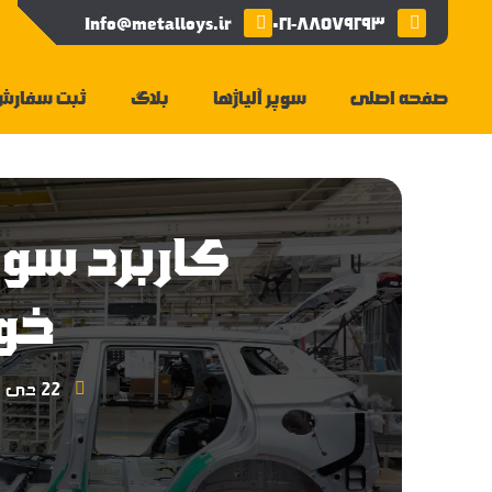
Info@metalloys.ir
۰۲۱-۸۸۵۷۹۲۹۳
صفحه اصلی
سوپر آلیاژها
بلاگ
ثبت سفارش
کاربرد سوپر
خو
22 دی 1403