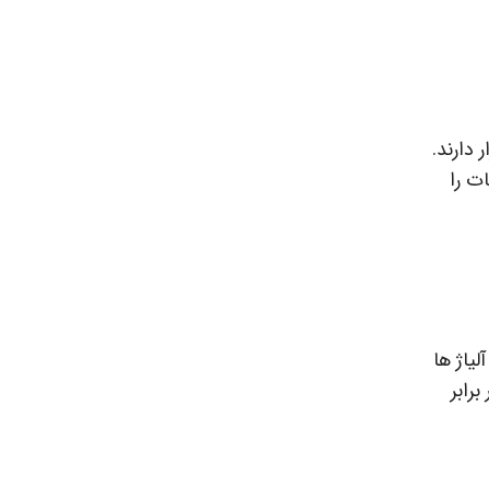
دارند.
ات را
لیاژ ها
رابر