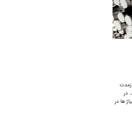
ازمدت
 در
ژ ها در