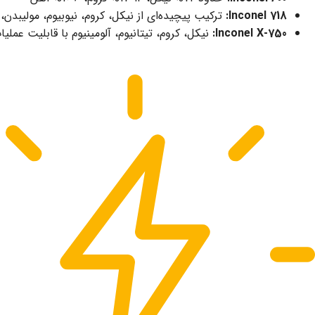
Inconel 718:
ترکیب پیچیده‌ای از نیکل، کروم، نیوبیوم، مولیبدن، ت
Inconel X-750:
نیکل، کروم، تیتانیوم، آلومینیوم با قابلیت عم