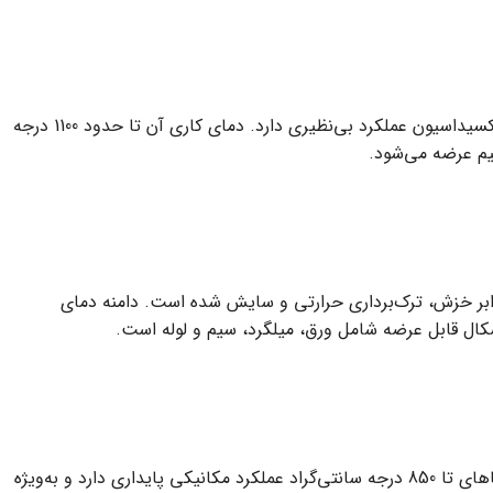
Inconel 600 دارای نیکل بالا بوده و ترکیبی از کروم و آهن را نیز داراست. این آلیاژ به‌خاطر مقاومت شیمیایی بالا، در برابر کلریدها، اسیدها و اکسیداسیون عملکرد بی‌نظیری دارد. دمای کاری آن تا حدود 1100 درجه
سیم عرضه می‌شود.
 برابر خزش، ترک‌برداری حرارتی و سایش شده است. دامنه دمای
این آلیاژ شباهت‌هایی به 600 دارد اما به دلیل حضور بیشتر عناصر پیرساز مانند تیتانیوم و آلومینیوم، قابلیت عملیات حرارتی خاص دارد. در دماهای تا 850 درجه سانتی‌گراد عملکرد مکانیکی پایداری دارد و به‌ویژه