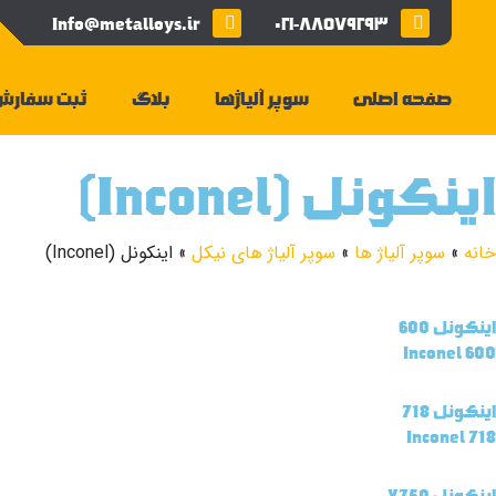
Info@metalloys.ir
۰۲۱-۸۸۵۷۹۲۹۳
صفحه اصلی
سوپر آلیاژها
بلاگ
ثبت سفارش
اینکونل (Inconel)
خانه
»
سوپر آلیاژ ها
»
سوپر آلیاژ های نیکل
» اینکونل (Inconel)
اینکونل 600
Inconel 600
اینکونل 718
Inconel 718
اینکونل X750